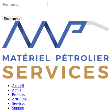
Rechercher
Accueil
Actus
Produits
AdBlue®
Services
Support