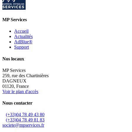
MP Services
Accueil
Actualités
AdBlue®
Support
Nos locaux
MP Services
259, rue des Chartinières
DAGNEUX
01120, France
Voir le plan d'accès
Nous contacter
(+33)04 78 49 43 80
(+33)04 78 49 81 83
societe@mpservices.fr