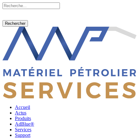
Rechercher
Accueil
Actus
Produits
AdBlue®
Services
Support