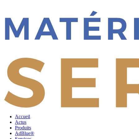
Accueil
Actus
Produits
AdBlue®
Services