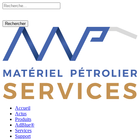
Rechercher
Accueil
Actus
Produits
AdBlue®
Services
Support