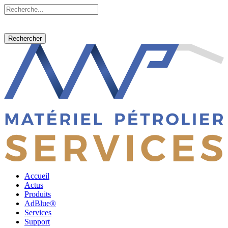
Rechercher
Accueil
Actus
Produits
AdBlue®
Services
Support