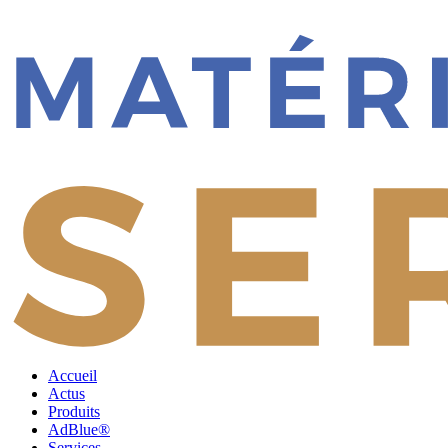
Accueil
Actus
Produits
AdBlue®
Services