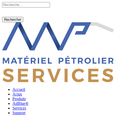
Rechercher
Accueil
Actus
Produits
AdBlue®
Services
Support