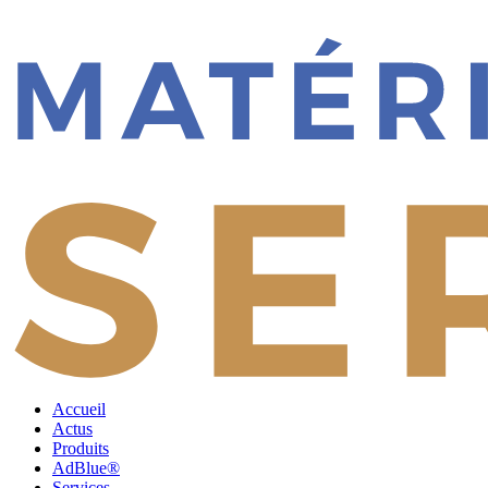
Accueil
Actus
Produits
AdBlue®
Services