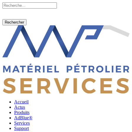
Rechercher
Accueil
Actus
Produits
AdBlue®
Services
Support