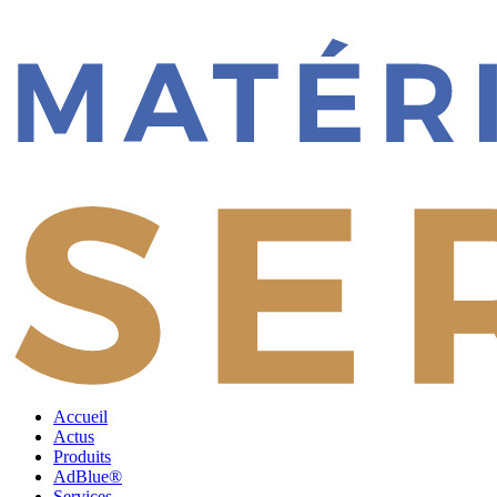
Accueil
Actus
Produits
AdBlue®
Services