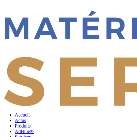
Accueil
Actus
Produits
AdBlue®
Services