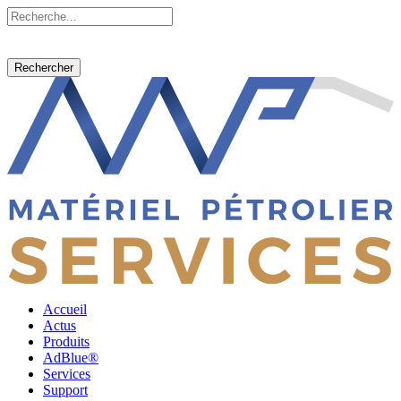
Rechercher
Accueil
Actus
Produits
AdBlue®
Services
Support