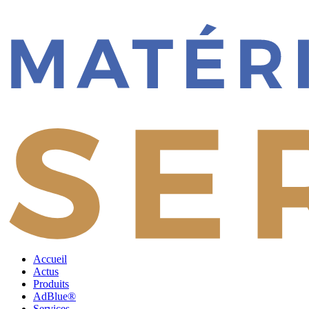
Accueil
Actus
Produits
AdBlue®
Services