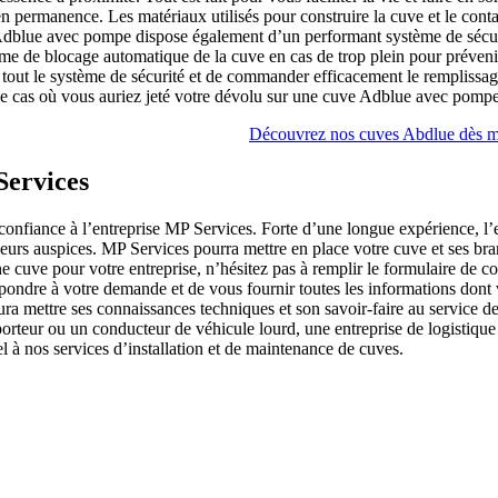
n permanence. Les matériaux utilisés pour construire la cuve et le contain
e Adblue avec pompe dispose également d’un performant système de sécu
 de blocage automatique de la cuve en cas de trop plein pour prévenir 
 tout le système de sécurité et de commander efficacement le remplissa
 le cas où vous auriez jeté votre dévolu sur une cuve Adblue avec pom
Découvrez nos cuves Abdlue dès m
Services
confiance à l’entreprise MP Services. Forte d’une longue expérience, l’e
lleurs auspices. MP Services pourra mettre en place votre cuve et ses br
 cuve pour votre entreprise, n’hésitez pas à remplir le formulaire de con
épondre à votre demande et de vous fournir toutes les informations dont 
aura mettre ses connaissances techniques et son savoir-faire au service 
orteur ou un conducteur de véhicule lourd, une entreprise de logistique
l à nos services d’installation et de maintenance de cuves.