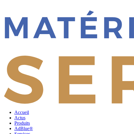
Accueil
Actus
Produits
AdBlue®
Services