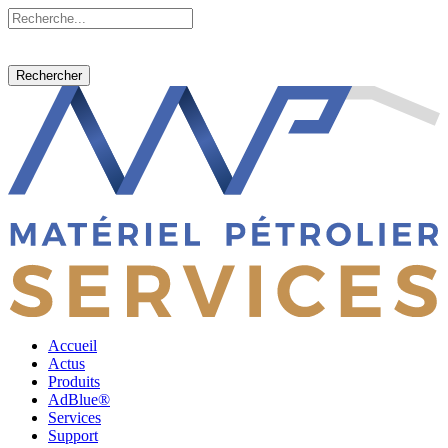
Rechercher
Accueil
Actus
Produits
AdBlue®
Services
Support