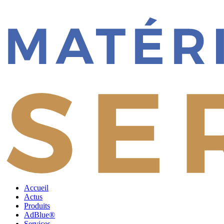
Accueil
Actus
Produits
AdBlue®
Services