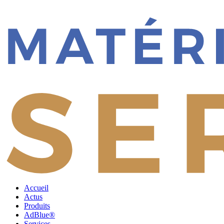
Accueil
Actus
Produits
AdBlue®
Services