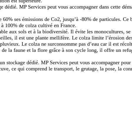
tion est supérieure.
age dédié. MP Services peut vous accompagner dans cette dém
e 60% ses émissions de Co2, jusqu’à -80% de particules. Ce 
 à 100% de colza cultivé en France.
able aux sols et à
la biodiversité
. Il évite les monocultures, se
eilles
, il est
une plante mellifère
.
Le colza l
imite l’érosion de
luvieux. Le colza ne surconsomme pas d’eau car il est récolté 
é
de la faune et la flore g
râce à son cycle long, il offre un re
e un stockage dédié. MP Services peut vous accompagner pour 
 cuve, ce qui
comprend le transport, le
grutage, la pose, la co