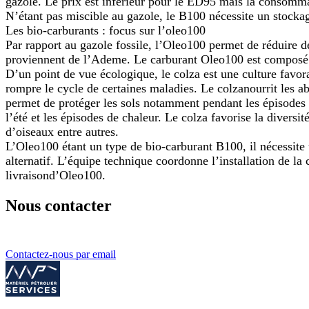
gazole. Le prix est inférieur pour le ED95 mais la consomma
N’étant pas miscible au gazole, le B100 nécessite un stock
Les bio-carburants : focus sur l’oleo100
Par rapport au gazole fossile, l’Oleo100
permet de réduire d
proviennent de
l’Ademe
. Le carburant Oleo100 est composé
D’un point de vue écologique, l
e colza est une culture favor
rompre
le cycle de certaines maladies.
Le colza
n
ourrit les ab
permet de protéger les sols notamment pendant les épisodes p
l’été et les épisodes de chaleur. Le colza f
avor
ise
la diversit
d’oiseaux entre autres.
L’Oleo100 étant un type de bio-carburant B100, il nécessit
alternatif.
L’équipe technique coordonne
l’installation de la
livraison
d’Oleo100.
Nous contacter
Contactez-nous par email